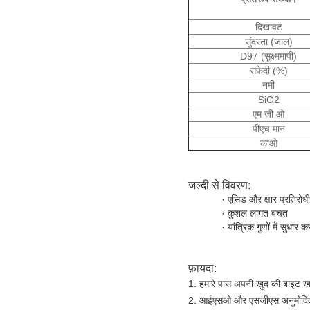
दिखावट
सुंदरता (जाल)
D97 (सुक्ष्ममापी)
सफेदी (%)
नमी
SiO2
एम जी ओ
पीएच मान
काओ
जल्दी से विवरण:
· एसिड और क्षार प्रतिरोधी
· कुशल लागत बचत
· यांत्रिक गुणों में सुधार क
फ़ायदा:
1. हमारे पास अपनी खुद की बाइट खाने
2. आईएसओ और एसजीएस अनुमोदित, उ