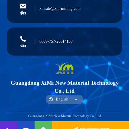
xmsale@xm-mining.com
ईमेल
0089-757-26614180
फ़ोन
Guangdong XiMi New Material Technology
Co., Ltd
Guangdong XiMi New Material Technology Co., Ltd