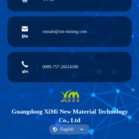
पता
xmsale@xm-mining.com
ईमेल
0089-757-26614180
फ़ोन
Guangdong XiMi New Material Technology
Co., Ltd