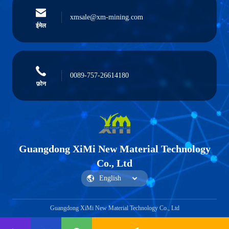
xmsale@xm-mining.com
ईमेल
0089-757-26614180
फ़ोन
Guangdong XiMi New Material Technology
Co., Ltd
Guangdong XiMi New Material Technology Co., Ltd