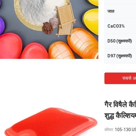
जाल
CaCO3%
D50 (सुक्ष्ममापी)
D97 (सुक्ष्ममापी)
सबसे अ
गैर विषैले 
शुद्ध कैल्शि
कीमत:
105-130 USD/Ton