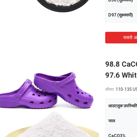
D50 (सुक्ष्ममापी)
D97 (सुक्ष्ममापी)
सबसे अ
98.8 CaC
97.6 Whi
कीमत:
110-135 USD/Ton
आउटलुक उपस्थित
जाल
CaCO3%