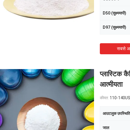
D50 (सुक्ष्ममापी)
D97 (सुक्ष्ममापी)
सबसे अ
प्लास्टिक क
आत्मीयता
कीमत:
110-140USD/Ton
आउटलुक उपस्थित
जाल