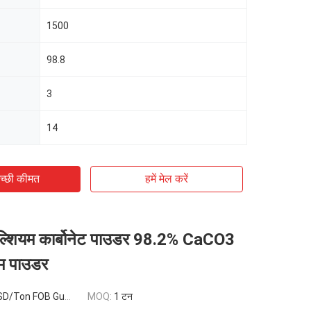
1500
98.8
3
14
च्छी कीमत
हमें मेल करें
कैल्शियम कार्बोनेट पाउडर 98.2% CaCO3
यम पाउडर
 FOB Guangzhou,China
MOQ:
1 टन