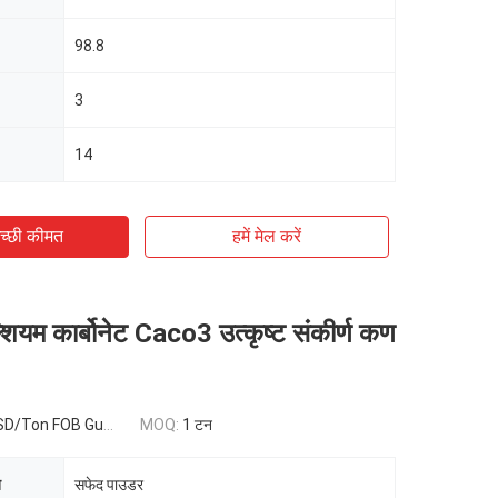
98.8
3
14
च्छी कीमत
हमें मेल करें
ियम कार्बोनेट Caco3 उत्कृष्ट संकीर्ण कण
 FOB Guangzhou,China
MOQ:
1 टन
ि
सफेद पाउडर