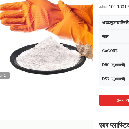
कीमत:
100-130 USD/Ton
आउटलुक उपस्थित
जाल
CaCO3%
D50 (सुक्ष्ममापी)
DEO
D97 (सुक्ष्ममापी)
सबसे अ
रबर प्लास्ट