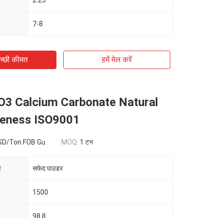
2.25
7-8
च्छी कीमत
हमें मेल करें
O3 Calcium Carbonate Natural
teness ISO9001
 FOB Guangzhou,China
MOQ:
1 टन
ि
सफेद पाउडर
1500
98.8