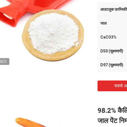
आउटलुक उपस्थित
जाल
CaCO3%
D50 (सुक्ष्ममापी)
DEO
D97 (सुक्ष्ममापी)
सबसे अ
98.2% कैल
जाल पेंट निर