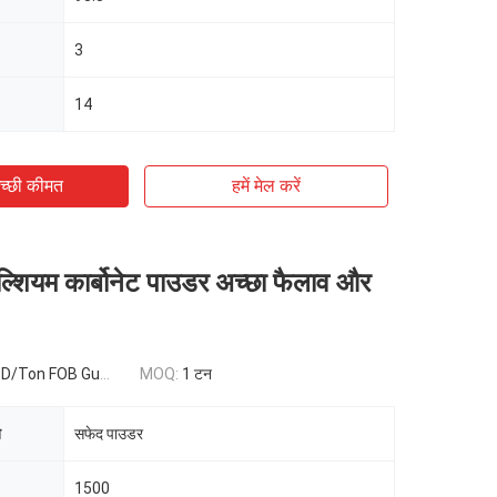
3
14
च्छी कीमत
हमें मेल करें
ैल्शियम कार्बोनेट पाउडर अच्छा फैलाव और
 FOB Guangzhou,China
MOQ:
1 टन
ि
सफेद पाउडर
1500