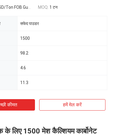
 FOB Guangzhou,China
MOQ:
1 टन
ि
सफेद पाउडर
1500
98.2
4.6
11.3
च्छी कीमत
हमें मेल करें
िक के लिए 1500 मेश कैल्शियम कार्बोनेट