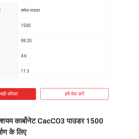
ि
सफेद पाउडर
1500
98.20
4.6
11.3
च्छी कीमत
हमें मेल करें
्शियम कार्बोनेट CacCO3 पाउडर 1500
्माण के लिए