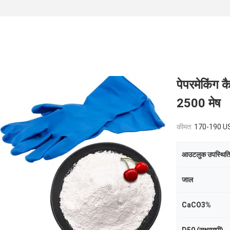
पेपरमेकिंग 
2500 मेष
कीमत:
170-190 USD/Ton
आउटलुक उपस्थित
जाल
CaCO3%