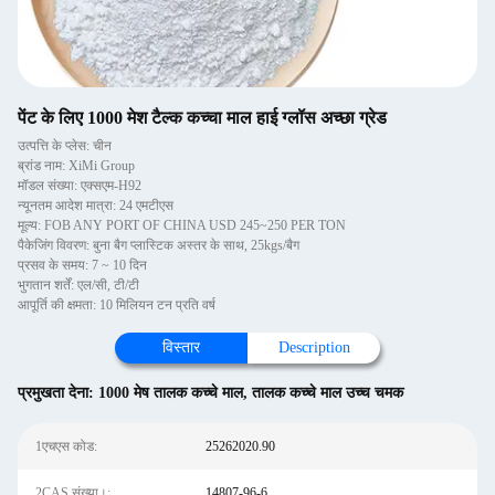
पेंट के लिए 1000 मेश टैल्क कच्चा माल हाई ग्लॉस अच्छा ग्रेड
उत्पत्ति के प्लेस: चीन
ब्रांड नाम: XiMi Group
मॉडल संख्या: एक्सएम-H92
न्यूनतम आदेश मात्रा: 24 एमटीएस
मूल्य: FOB ANY PORT OF CHINA USD 245~250 PER TON
पैकेजिंग विवरण: बुना बैग प्लास्टिक अस्तर के साथ, 25kgs/बैग
प्रसव के समय: 7 ~ 10 दिन
भुगतान शर्तें: एल/सी, टी/टी
आपूर्ति की क्षमता: 10 मिलियन टन प्रति वर्ष
विस्तार
Description
प्रमुखता देना:
1000 मेष तालक कच्चे माल
,
तालक कच्चे माल उच्च चमक
1एचएस कोड:
25262020.90
2CAS संख्या।:
14807-96-6