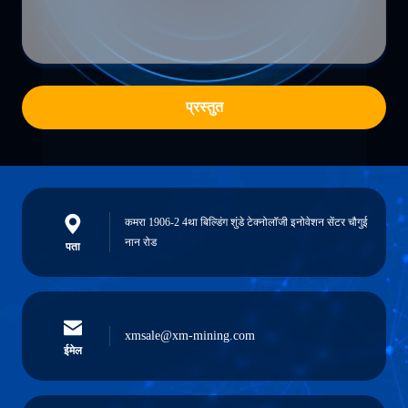
प्रस्तुत
कमरा 1906-2 4था बिल्डिंग शुंडे टेक्नोलॉजी इनोवेशन सेंटर चौगुई
नान रोड
पता
xmsale@xm-mining.com
ईमेल