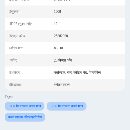
3सुंदरता:
1000
4D97 (सुक्ष्ममापी):
12
5एचएस कोड:
25262020
6पीएच मान:
8 ~ 10
7पैकेट:
25 किग्रा / बैग
8आवेदन:
प्लास्टिक, रबर, कोटिंग, पेंट, पेपरमेकिंग
9दिखावट:
सफेद पाउडर
Tags:
1000 मेष तालक कच्चे माल
1250 मेष तालक कच्चे माल
कच्चे तालक एसिड प्रतिरोध