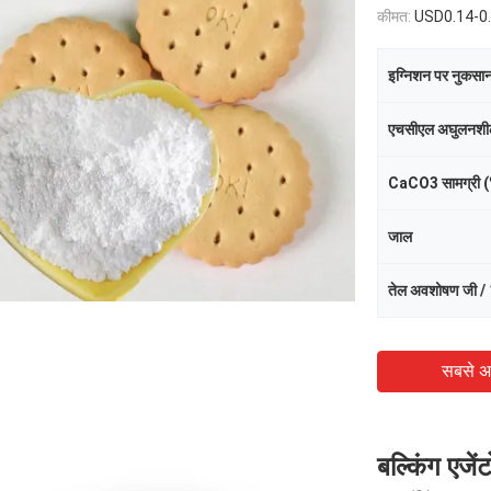
कीमत:
USD0.14-0
इग्निशन पर नुकसा
एचसीएल अघुलनशी
CaCO3 सामग्री 
जाल
तेल अवशोषण जी / 
सबसे अ
बल्किंग एजें