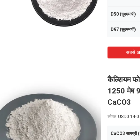
D50 (सुक्ष्ममापी)
D97 (सुक्ष्ममापी)
सबसे अ
कैल्शियम फो
1250 मेष 98
CaCO3
कीमत:
USD0.14-0
CaCO3 सामग्री 