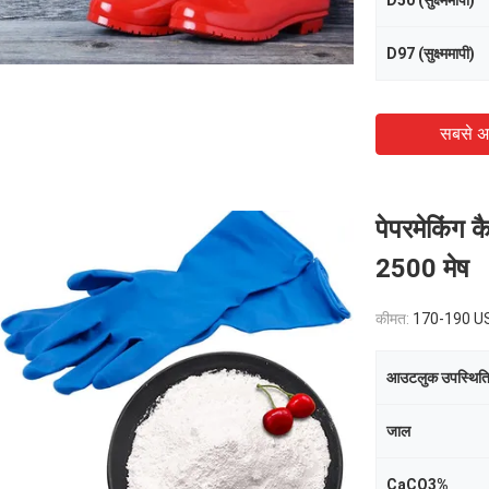
D50 (सुक्ष्ममापी)
D97 (सुक्ष्ममापी)
सबसे अ
पेपरमेकिंग 
2500 मेष
कीमत:
170-190 USD/Ton
आउटलुक उपस्थित
जाल
CaCO3%