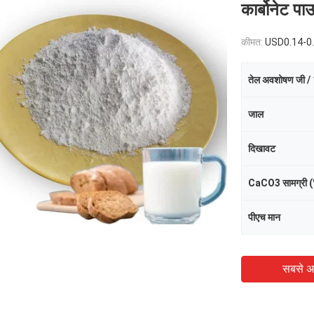
कार्बोनेट पा
कीमत:
USD0.14-0
तेल अवशोषण जी / 
जाल
दिखावट
CaCO3 सामग्री 
पीएच मान
सबसे अ