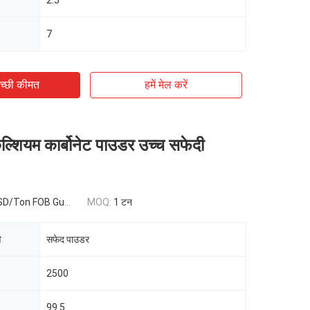
2.5
7
च्छी कीमत
हमें मेल करें
कैल्शियम कार्बोनेट पाउडर उच्च सफेदी
 FOB Guangzhou,China
MOQ:
1 टन
ि
सफेद पाउडर
2500
99.5