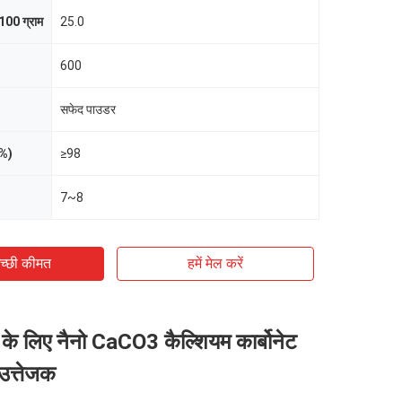
100 ग्राम
25.0
600
सफेद पाउडर
(%)
≥98
7~8
च्छी कीमत
हमें मेल करें
ीड के लिए नैनो CaCO3 कैल्शियम कार्बोनेट
उत्तेजक