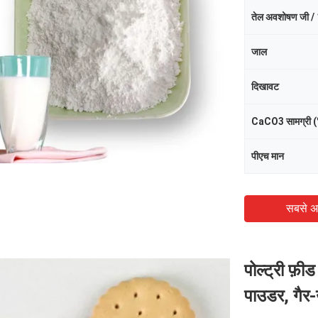
तेल अवशोषण जी / 
जाल
दिखावट
CaCO3 सामग्री 
पीएच मान
सबसे अ
पोल्ट्री फ़
पाउडर, गैर-