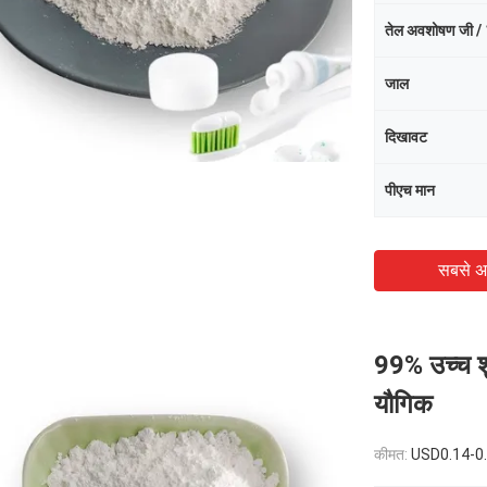
तेल अवशोषण जी / 
जाल
दिखावट
पीएच मान
सबसे अ
99% उच्च शु
यौगिक
कीमत:
USD0.14-0