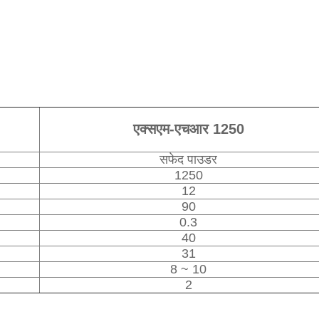
एक्सएम-एचआर 1250
सफेद पाउडर
1250
12
90
0.3
40
31
8 ~ 10
2