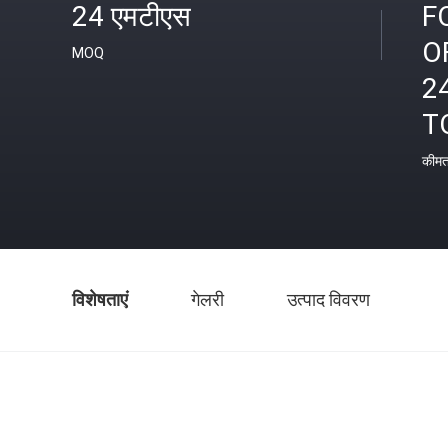
24 एमटीएस
F
O
MOQ
2
T
कीम
विशेषताएं
गेलरी
उत्पाद विवरण