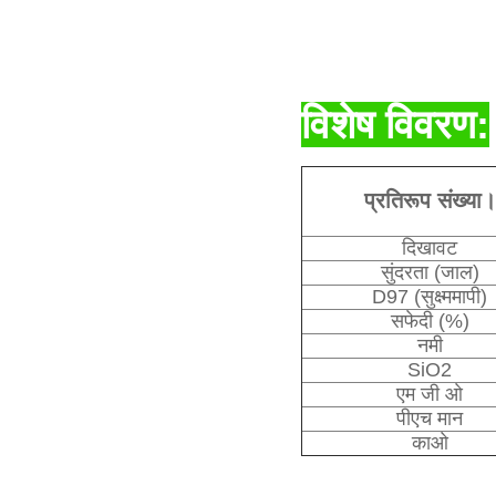
विशेष विवरण:
प्रतिरूप संख्या।
दिखावट
सुंदरता (जाल)
D97 (सुक्ष्ममापी)
सफेदी (%)
नमी
SiO2
एम जी ओ
पीएच मान
काओ