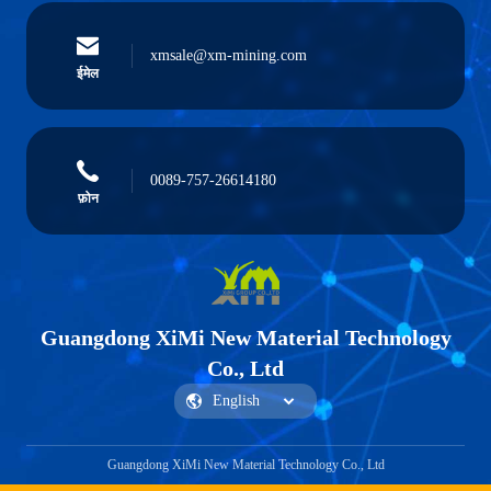
xmsale@xm-mining.com
ईमेल
0089-757-26614180
फ़ोन
Guangdong XiMi New Material Technology
Co., Ltd
Guangdong XiMi New Material Technology Co., Ltd