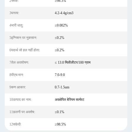
2चमक:
≥98.5%
3घनत्व:
4.2-4.4g/cm3
4भारी धातु:
≤0.002%
5इग्निशन पर नुकसान:
≤0.2%
6पदार्थ जो हल नहीं होता:
≤0.2%
7तेल अवशोषण:
≤ 13.0 मिलीलीटर/100 ग्राम
8पीएच मान:
7.0-9.0
9कण आकार:
0.7-1.5um
10उत्पाद का नाम:
अवक्षेपित बेरियम सल्फेट
11छलनी पर अवशेष:
≤0.1%
12सफ़ेदी:
≥98.5%