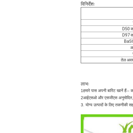
विनिर्देशः
D50 क
D97 क
BaSO
आ
तेल अव
लाभः
1हमारे पास अपनी बारिट खानें हैं-- क
2आईएसओ और एसजीएस अनुमोदित, उन
3. योग्य उत्पादों के लिए तकनीकी 