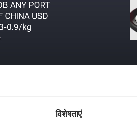
OB ANY PORT
F CHINA USD
3-0.9/kg
त
विशेषताएं