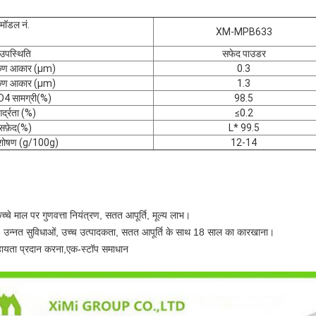
मॉडल नं.
XM-MPB633
उपस्थिति
सफेद पाउडर
ण आकार (μm)
0.3
ण आकार (μm)
1.3
4 सामग्री
(%)
98.5
र्द्रता (%)
≤0.2
सफ़ेद
(%)
L* 99.5
शोषण (g/100g)
12-14
च्चे माल पर गुणवत्ता नियंत्रण, सतत आपूर्ति, मूल्य लाभ।
्नत सुविधाओं, उच्च उत्पादकता, सतत आपूर्ति के साथ 18 साल का कारखाना।
सहायता प्रदान करना,एक-स्टॉप समाधान