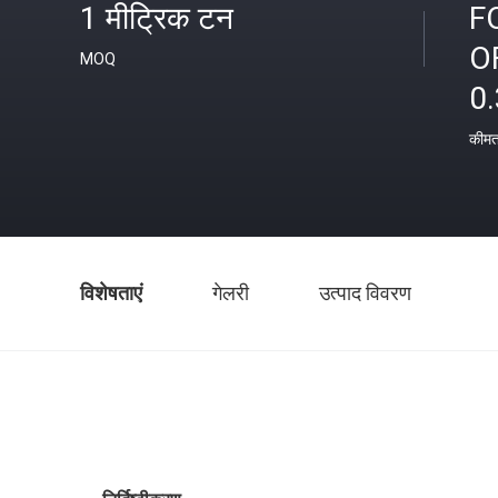
1 मीट्रिक टन
F
O
MOQ
0.
कीम
विशेषताएं
गेलरी
उत्पाद विवरण