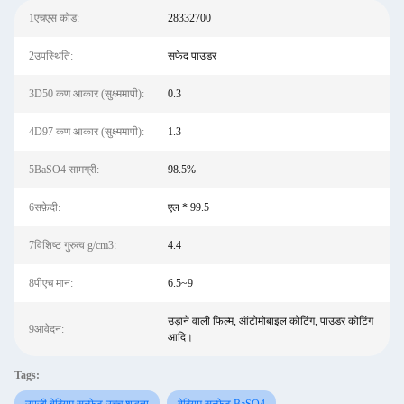
1एचएस कोड:
28332700
2उपस्थिति:
सफेद पाउडर
3D50 कण आकार (सुक्ष्ममापी):
0.3
4D97 कण आकार (सुक्ष्ममापी):
1.3
5BaSO4 सामग्री:
98.5%
6सफ़ेदी:
एल * 99.5
7विशिष्ट गुरुत्व g/cm3:
4.4
8पीएच मान:
6.5~9
उड़ाने वाली फिल्म, ऑटोमोबाइल कोटिंग, पाउडर कोटिंग
9आवेदन:
आदि।
Tags: