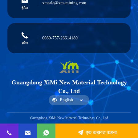
xmsale@xm-mining.com
ईमेल
0089-757-26614180
फ़ोन
Guangdong XiMi New Material Technology
Co., Ltd
Guangdong XiMi New Material Technology Co., Ltd
एक कहावत कहना